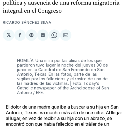
política y ausencia de una reforma migratoria
integral en el Congreso
RICARDO SÁNCHEZ SILVA
𝕏
Compartir
Share
Compartir
Share
Compartir
en
on
en
on
via
Facebook
Pinterest
LinkedIn
WhatsApp
Email
HOMILÍA. Una misa por las almas de los que
partieron tuvo lugar la noche del jueves 30 de
junio en la Catedral de San Fernando en San
Antonio, Texas. En las fotos, parte de las
vigilias por los fallecidos y el rostro de una de
las madres de las víctimas. | Foto: Today’s
Catholic newspaper of the Archdiocese of San
Antonio / EFE.
El dolor de una madre que iba a buscar a su hija en San
Antonio, Texas, va mucho más allá de una cifra. Al llegar
al lugar, en vez de recibir a su hija con un abrazo, se
encontró con que había fallecido en el tráiler de un