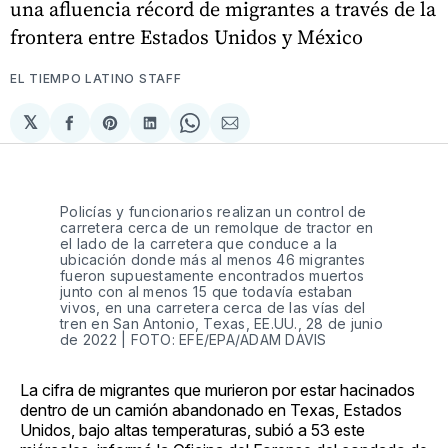
una afluencia récord de migrantes a través de la
frontera entre Estados Unidos y México
EL TIEMPO LATINO STAFF
𝕏
Compartir
Share
Compartir
Share
Compartir
en
on
en
on
via
Facebook
Pinterest
LinkedIn
WhatsApp
Email
Policías y funcionarios realizan un control de
carretera cerca de un remolque de tractor en
el lado de la carretera que conduce a la
ubicación donde más al menos 46 migrantes
fueron supuestamente encontrados muertos
junto con al menos 15 que todavía estaban
vivos, en una carretera cerca de las vías del
tren en San Antonio, Texas, EE.UU., 28 de junio
de 2022 | FOTO: EFE/EPA/ADAM DAVIS
La cifra de migrantes que murieron por estar hacinados
dentro de un camión abandonado en Texas, Estados
Unidos, bajo altas temperaturas, subió a 53 este