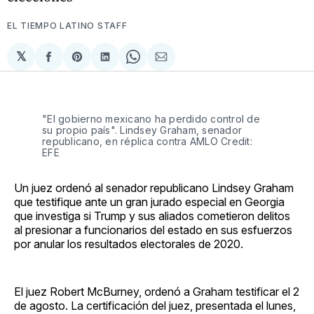
EL TIEMPO LATINO STAFF
𝕏
Compartir
Share
Compartir
Share
Compartir
en
on
en
on
via
Facebook
Pinterest
LinkedIn
WhatsApp
Email
"El gobierno mexicano ha perdido control de
su propio país". Lindsey Graham, senador
republicano, en réplica contra AMLO Credit:
EFE
Un juez ordenó al senador republicano Lindsey Graham
que testifique ante un gran jurado especial en Georgia
que investiga si Trump y sus aliados cometieron delitos
al presionar a funcionarios del estado en sus esfuerzos
por anular los resultados electorales de 2020.
El juez Robert McBurney, ordenó a Graham testificar el 2
de agosto. La certificación del juez, presentada el lunes,