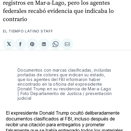
registros en Mar-a-Lago, pero los agentes
federales recabó evidencia que indicaba lo
contrario
EL TIEMPO LATINO STAFF
𝕏
Compartir
Share
Compartir
Share
Compartir
en
on
en
on
via
Facebook
Pinterest
LinkedIn
WhatsApp
Email
Documentos con marcas clasificadas, incluidas
portadas de colores que indican su estado,
que los agentes del FBI informaron haber
encontrado en la oficina del expresidente
Donald Trump en su residencia de Mar-a-Lago
| Foto Departamento de Justicia / presentación
judicial
El expresidente Donald Trump ocultó deliberadamente
documentos clasificados al FBI, incluso después de
recibir una citación para entregarlos y prometer
falsamente que se había entregado todos los materiales,