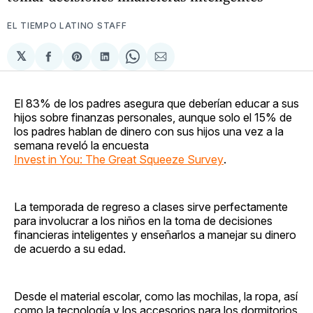
EL TIEMPO LATINO STAFF
𝕏
Compartir
Share
Compartir
Share
Compartir
en
on
en
on
via
Facebook
Pinterest
LinkedIn
WhatsApp
Email
El 83% de los padres asegura que deberían educar a sus
hijos sobre finanzas personales, aunque solo el 15% de
los padres hablan de dinero con sus hijos una vez a la
semana reveló la encuesta
Invest in You: The Great Squeeze Survey
.
La temporada de regreso a clases sirve perfectamente
para involucrar a los niños en la toma de decisiones
financieras inteligentes y enseñarlos a manejar su dinero
de acuerdo a su edad.
Desde el material escolar, como las mochilas, la ropa, así
como la tecnología y los accesorios para los dormitorios