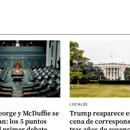
LOCALES
eorge y McDuffie se
Trump reaparece e
n: los 5 puntos
cena de correspons
l primer debate
tras años de ausenc