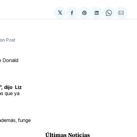
𝕏
Compartir
Share
Compartir
Share
Compa
en
on
en
on
via
Facebook
Pinterest
LinkedIn
WhatsApp
Email
ton Post
te Donald
 dijo Liz
as que ya
 además, funge
Últimas Noticias