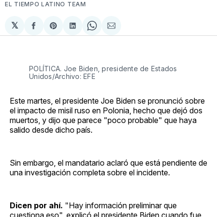
EL TIEMPO LATINO TEAM
𝕏
Compartir
Share
Compartir
Share
Compartir
en
on
en
on
via
Facebook
Pinterest
LinkedIn
WhatsApp
Email
POLÍTICA. Joe Biden, presidente de Estados
Unidos/Archivo: EFE
Este martes, el presidente Joe Biden se pronunció sobre
el impacto de misil ruso en Polonia, hecho que dejó dos
muertos, y dijo que parece "poco probable" que haya
salido desde dicho país.
Sin embargo, el mandatario aclaró que está pendiente de
una investigación completa sobre el incidente.
Dicen por ahí.
"Hay información preliminar que
cuestiona eso", explicó el presidente Biden cuando fue