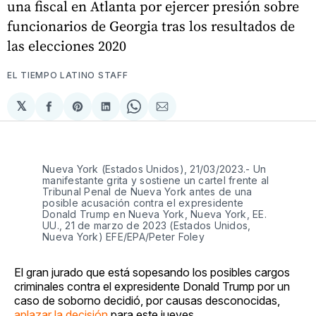
una fiscal en Atlanta por ejercer presión sobre
funcionarios de Georgia tras los resultados de
las elecciones 2020
EL TIEMPO LATINO STAFF
𝕏
Compartir
Share
Compartir
Share
Compartir
en
on
en
on
via
Facebook
Pinterest
LinkedIn
WhatsApp
Email
Nueva York (Estados Unidos), 21/03/2023.- Un
manifestante grita y sostiene un cartel frente al
Tribunal Penal de Nueva York antes de una
posible acusación contra el expresidente
Donald Trump en Nueva York, Nueva York, EE.
UU., 21 de marzo de 2023 (Estados Unidos,
Nueva York) EFE/EPA/Peter Foley
El gran jurado que está sopesando los posibles cargos
criminales contra el expresidente Donald Trump por un
caso de soborno decidió, por causas desconocidas,
aplazar la decisión
para este jueves.