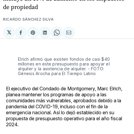
de propiedad
RICARDO SÁNCHEZ SILVA
𝕏
Compartir
Share
Compartir
Share
Compartir
en
on
en
on
via
Facebook
Pinterest
LinkedIn
WhatsApp
Email
Elrich afirmó que existen fondos de casi $40
millones en este presupuesto para apoyar el
alquiler y la asistencia de alquiler. - FOTO:
Génesis Arocha para El Tiempo Latino
El ejecutivo del Condado de Montgomery, Marc Elrich,
planea mantener los programas de apoyo a las
comunidades más vulnerables, aprobados debido a la
pandemia del COVID-19, incluso con el fin de la
emergencia nacional. Así lo dejó establecido en su
propuesta de presupuesto operativo para el año fiscal
2024.