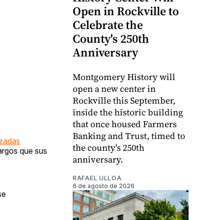
Open in Rockville to
Celebrate the
County's 250th
Anniversary
Montgomery History will
open a new center in
Rockville this September,
inside the historic building
that once housed Farmers
Banking and Trust, timed to
izadas
the county's 250th
largos que sus
anniversary.
RAFAEL ULLOA
6 de agosto de 2026
se