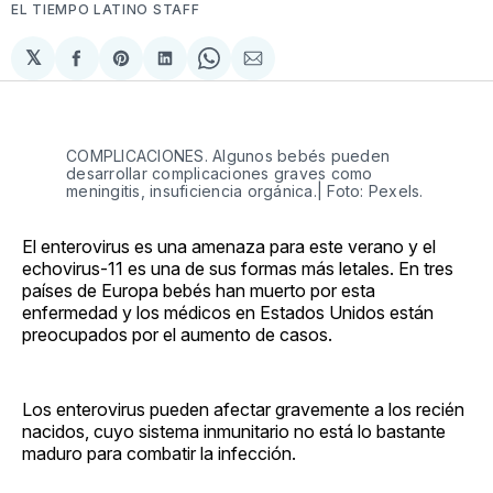
EL TIEMPO LATINO STAFF
𝕏
Compartir
Share
Compartir
Share
Compartir
en
on
en
on
via
Facebook
Pinterest
LinkedIn
WhatsApp
Email
COMPLICACIONES. Algunos bebés pueden
desarrollar complicaciones graves como
meningitis, insuficiencia orgánica.| Foto: Pexels.
El enterovirus es una amenaza para este verano y el
echovirus-11 es una de sus formas más letales. En tres
países de Europa bebés han muerto por esta
enfermedad y los médicos en Estados Unidos están
preocupados por el aumento de casos.
Los enterovirus pueden afectar gravemente a los recién
nacidos, cuyo sistema inmunitario no está lo bastante
maduro para combatir la infección.