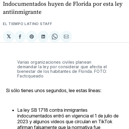
Indocumentados huyen de Florida por esta ley
antiinmigrante
EL TIEMPO LATINO STAFF
𝕏
Compartir
Share
Compartir
Share
Compartir
en
on
en
on
via
Facebook
Pinterest
LinkedIn
WhatsApp
Email
Varias organizaciones civiles planean
demandar la ley por considerar que afecta el
bienestar de los habitantes de Florida. FOTO:
Factcqueado
Si sólo tienes unos segundos, lee estas líneas:
La ley SB 1718 contra inmigrantes
indocumentados entró en vigencia el 1 de julio de
2023 y algunos videos que circulan en TikTok
afirman falsamente que la normativa fue