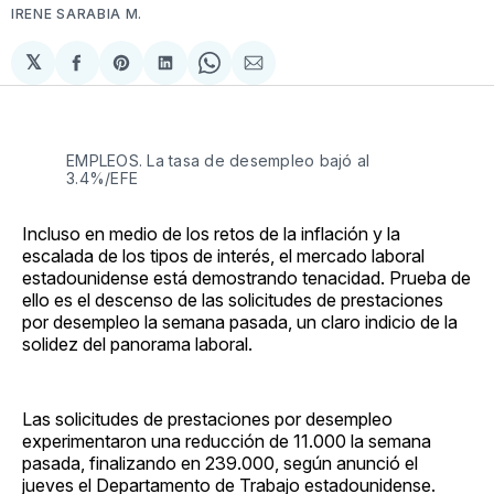
IRENE SARABIA M.
𝕏
Compartir
Share
Compartir
Share
Compartir
en
on
en
on
via
Facebook
Pinterest
LinkedIn
WhatsApp
Email
EMPLEOS. La tasa de desempleo bajó al
3.4%/EFE
Incluso en medio de los retos de la inflación y la
escalada de los tipos de interés, el mercado laboral
estadounidense está demostrando tenacidad. Prueba de
ello es el descenso de las solicitudes de prestaciones
por desempleo la semana pasada, un claro indicio de la
solidez del panorama laboral.
Las solicitudes de prestaciones por desempleo
experimentaron una reducción de 11.000 la semana
pasada, finalizando en 239.000, según anunció el
jueves el Departamento de Trabajo estadounidense.