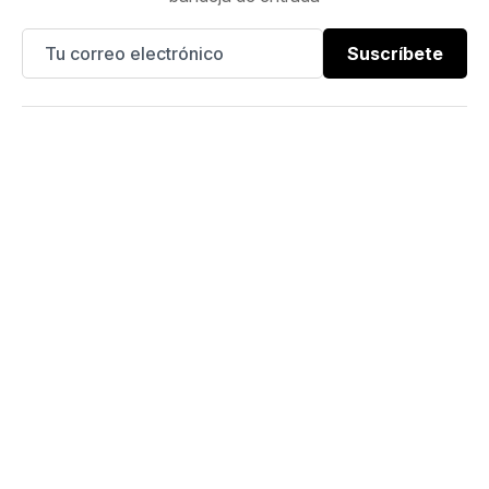
Suscríbete