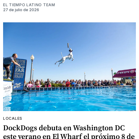
EL TIEMPO LATINO TEAM
27 de julio de 2026
LOCALES
DockDogs debuta en Washington DC
este verano en El Wharf el próximo 8 de