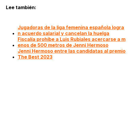
Lee también:
Jugadoras de la liga femenina española logra
n acuerdo salarial y cancelan la huelga
Fiscalía prohíbe a Luis Rubiales acercarse a m
enos de 500 metros de Jenni Hermoso
Jenni Hermoso entre las candidatas al premio
The Best 2023