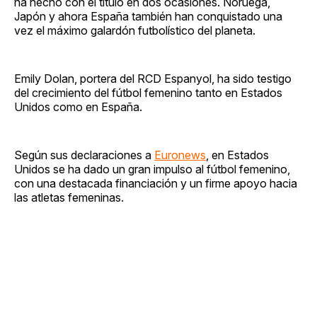
ha hecho con el título en dos ocasiones. Noruega,
Japón y ahora España también han conquistado una
vez el máximo galardón futbolístico del planeta.
Emily Dolan, portera del RCD Espanyol, ha sido testigo
del crecimiento del fútbol femenino tanto en Estados
Unidos como en España.
Según sus declaraciones a
Euronews
, en Estados
Unidos se ha dado un gran impulso al fútbol femenino,
con una destacada financiación y un firme apoyo hacia
las atletas femeninas.