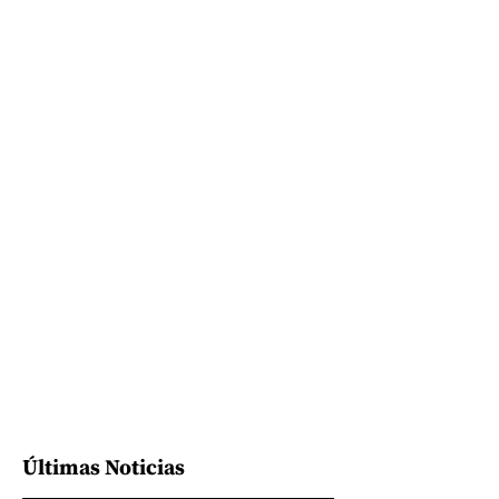
Últimas Noticias