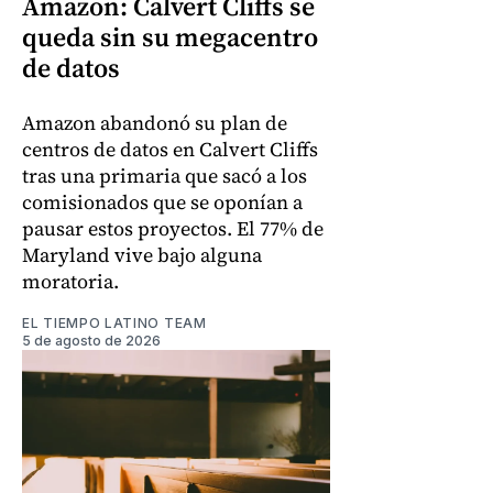
Amazon: Calvert Cliffs se
queda sin su megacentro
de datos
Amazon abandonó su plan de
centros de datos en Calvert Cliffs
tras una primaria que sacó a los
comisionados que se oponían a
pausar estos proyectos. El 77% de
Maryland vive bajo alguna
moratoria.
EL TIEMPO LATINO TEAM
5 de agosto de 2026