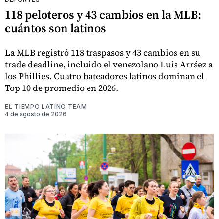
118 peloteros y 43 cambios en la MLB:
cuántos son latinos
La MLB registró 118 traspasos y 43 cambios en su
trade deadline, incluido el venezolano Luis Arráez a
los Phillies. Cuatro bateadores latinos dominan el
Top 10 de promedio en 2026.
EL TIEMPO LATINO TEAM
4 de agosto de 2026