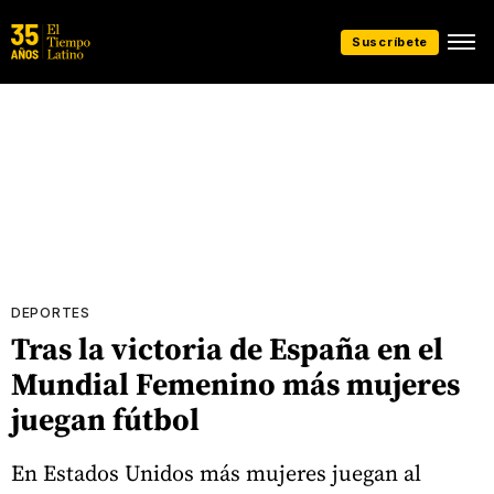
Suscríbete
DEPORTES
Tras la victoria de España en el
Mundial Femenino más mujeres
juegan fútbol
En Estados Unidos más mujeres juegan al