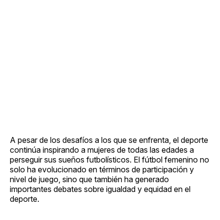
A pesar de los desafíos a los que se enfrenta, el deporte
continúa inspirando a mujeres de todas las edades a
perseguir sus sueños futbolísticos. El fútbol femenino no
solo ha evolucionado en términos de participación y
nivel de juego, sino que también ha generado
importantes debates sobre igualdad y equidad en el
deporte.