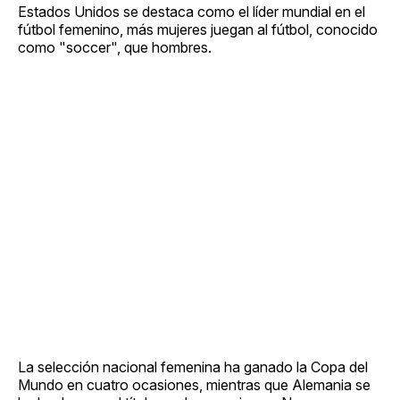
Estados Unidos se destaca como el líder mundial en el
fútbol femenino, más mujeres juegan al fútbol, conocido
como "soccer", que hombres.
La selección nacional femenina ha ganado la Copa del
Mundo en cuatro ocasiones, mientras que Alemania se