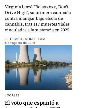
Virginia lanzó "Relaxxxxx, Don't
Drive High", su primera campaña
contra manejar bajo efecto de
cannabis, tras 117 muertes viales
vinculadas a la sustancia en 2025.
EL TIEMPO LATINO TEAM
5 de agosto de 2026
LOCALES
El voto que espantó a