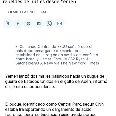
rebeldes de hutíes desde Yemen
EL TIEMPO LATINO TEAM
𝕏
Compartir
Share
Compartir
Share
Compartir
en
on
en
on
via
Facebook
Pinterest
LinkedIn
WhatsApp
Email
El Comando Central de EEUU señaló que el
país debe encargarse de mantener la
estabilidad en la región en medio del conflicto
entre Israel y Hamás. Foto: (MCS2 Ryan J.
Batchelder/U.S. Navy via The New York Times)
Yemen lanzó dos misiles balísticos hacia un buque de
guerra de Estados Unidos en el golfo de Adén, informó
el ejército estadounidense.
El buque, identificado como Central Park, según CNN,
estaba transportando un cargamento de ácido
fosfórico, pero, su tripulación pidió ayuda porque