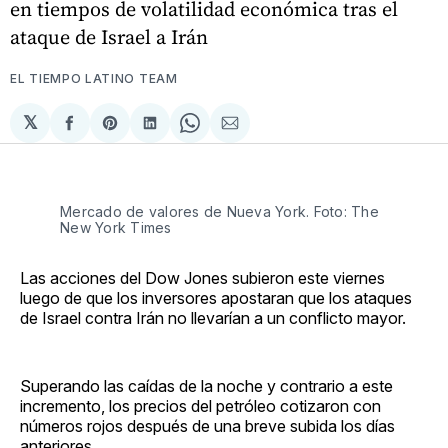
en tiempos de volatilidad económica tras el
ataque de Israel a Irán
EL TIEMPO LATINO TEAM
𝕏
Compartir
Share
Compartir
Share
Compartir
en
on
en
on
via
Facebook
Pinterest
LinkedIn
WhatsApp
Email
Mercado de valores de Nueva York. Foto: The
New York Times
Las acciones del Dow Jones subieron este viernes
luego de que los inversores apostaran que los ataques
de Israel contra Irán no llevarían a un conflicto mayor.
Superando las caídas de la noche y contrario a este
incremento, los precios del petróleo cotizaron con
números rojos después de una breve subida los días
anteriores.