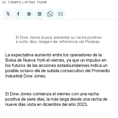
EL TIEMPO LATINO TEAM
𝕏
Compartir
Share
Compartir
Share
Compartir
en
on
en
on
via
Facebook
Pinterest
LinkedIn
WhatsApp
Email
El Dow Jones busca aumentar su racha positiva
a ocho días. Imagen de referencia vía Pixabay
La expectativa aumentó entre los operadores de la
Bolsa de Nueva York el viernes, ya que un impulso en
los futuros de las acciones estadounidenses indica un
posible octavo día de subida consecutivo del Promedio
Industrial Dow Jones.
El Dow Jones comienza el viernes con una racha
positiva de siete días, la más larga desde una racha de
nueve días vista en diciembre del año 2023.