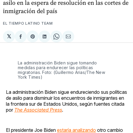
asilo en la espera de resolución en las cortes de
inmigración del país
EL TIEMPO LATINO TEAM
𝕏
Compartir
Share
Compartir
Share
Compartir
en
on
en
on
via
Facebook
Pinterest
LinkedIn
WhatsApp
Email
La administración Biden sigue tomando
medidas para endurecer las políticas
migratorias. Foto: (Guillermo Arias/The New
York Times)
La administración Biden sigue endureciendo sus políticas
de asilo para disminuir los encuentros de inmigrantes en
la frontera sur de Estados Unidos, según fuentes citada
por
The Associated Press
.
El presidente Joe Biden
estaría analizando
otro cambio