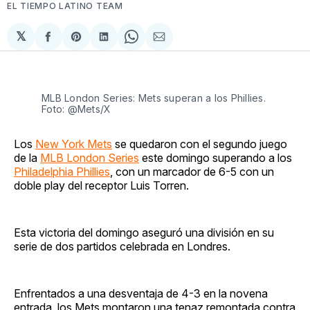
EL TIEMPO LATINO TEAM
𝕏
Compartir
Share
Compartir
Share
Compartir
en
on
en
on
via
Facebook
Pinterest
LinkedIn
WhatsApp
Email
MLB London Series: Mets superan a los Phillies.
Foto: @Mets/X
Los
New York Mets
se quedaron con el segundo juego
de la
MLB London Series
este domingo superando a los
Philadelphia Phillies
, con un marcador de 6-5 con un
doble play del receptor Luis Torren.
Esta victoria del domingo aseguró una división en su
serie de dos partidos celebrada en Londres.
Enfrentados a una desventaja de 4-3 en la novena
entrada, los Mets montaron una tenaz remontada contra