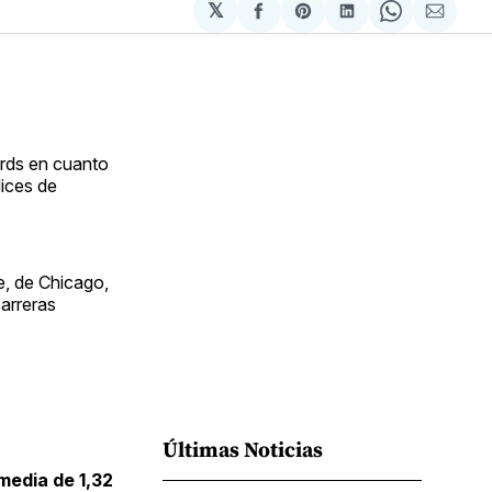
𝕏
Compartir
Share
Compartir
Share
Compa
en
on
en
on
via
Facebook
Pinterest
LinkedIn
WhatsApp
Email
rds en cuanto
dices de
e, de Chicago,
arreras
Últimas Noticias
media de 1,32