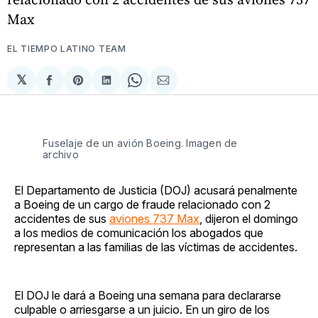
Max
EL TIEMPO LATINO TEAM
𝕏
Compartir
Share
Compartir
Share
Compartir
en
on
en
on
via
Facebook
Pinterest
LinkedIn
WhatsApp
Email
Fuselaje de un avión Boeing. Imagen de
archivo
El Departamento de Justicia (DOJ) acusará penalmente
a Boeing de un cargo de fraude relacionado con 2
accidentes de sus
aviones 737 Max
, dijeron el domingo
a los medios de comunicación los abogados que
representan a las familias de las víctimas de accidentes.
El DOJ le dará a Boeing una semana para declararse
culpable o arriesgarse a un juicio. En un giro de los