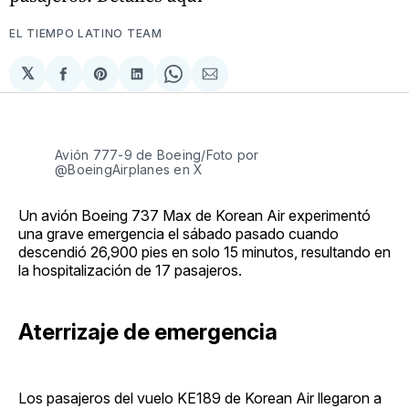
EL TIEMPO LATINO TEAM
𝕏
Compartir
Share
Compartir
Share
Compartir
en
on
en
on
via
Facebook
Pinterest
LinkedIn
WhatsApp
Email
Avión 777-9 de Boeing/Foto por
@BoeingAirplanes en X
Un avión Boeing 737 Max de Korean Air experimentó
una grave emergencia el sábado pasado cuando
descendió 26,900 pies en solo 15 minutos, resultando en
la hospitalización de 17 pasajeros.
Aterrizaje de emergencia
Los pasajeros del vuelo KE189 de Korean Air llegaron a