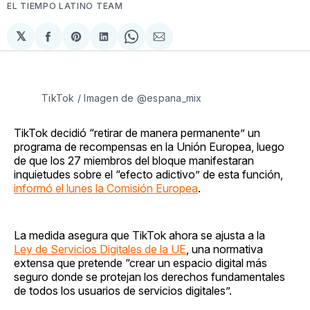
EL TIEMPO LATINO TEAM
𝕏
Compartir
Share
Compartir
Share
Compartir
en
on
en
on
via
Facebook
Pinterest
LinkedIn
WhatsApp
Email
TikTok / Imagen de @espana_mix
TikTok decidió “retirar de manera permanente” un
programa de recompensas en la Unión Europea, luego
de que los 27 miembros del bloque manifestaran
inquietudes sobre el “efecto adictivo” de esta función,
informó el lunes la Comisión Europea
.
La medida asegura que TikTok ahora se ajusta a la
Ley de Servicios Digitales de la UE
, una normativa
extensa que pretende “crear un espacio digital más
seguro donde se protejan los derechos fundamentales
de todos los usuarios de servicios digitales”.