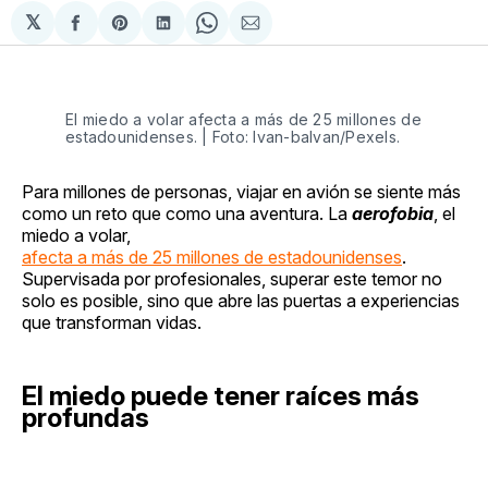
𝕏
Compartir
Share
Compartir
Share
Compartir
en
on
en
on
via
Facebook
Pinterest
LinkedIn
WhatsApp
Email
El miedo a volar afecta a más de 25 millones de
estadounidenses. | Foto: Ivan-balvan/Pexels.
Para millones de personas, viajar en avión se siente más
como un reto que como una aventura. La
aerofobia
, el
miedo a volar,
afecta a más de 25 millones de estadounidenses
.
Supervisada por profesionales, superar este temor no
solo es posible, sino que abre las puertas a experiencias
que transforman vidas.
El miedo puede tener raíces más
profundas