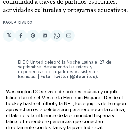
comunidad a través de partidos especiales,
actividades culturales y programas educativos.
PAOLA RIVERO
𝕏
Compartir
Share
Compartir
Share
Compartir
en
on
en
on
via
Facebook
Pinterest
LinkedIn
WhatsApp
Email
El DC United celebró la Noche Latina el 27 de 
septiembre, destacando las raíces y 
experiencias de jugadores y asistentes 
técnicos. 
| Foto: Twitter (@dcunited).
Washington DC se viste de colores, música y orgullo
latino durante el Mes de la Herencia Hispana. Desde el
hockey hasta el fútbol y la NFL, los equipos de la región
aprovechan esta celebración para reconocer la cultura,
el talento y la influencia de la comunidad hispana y
latina, ofreciendo experiencias que conectan
directamente con los fans y la juventud local.