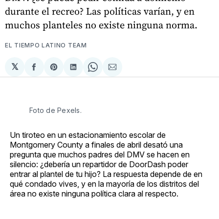
durante el recreo? Las políticas varían, y en
muchos planteles no existe ninguna norma.
EL TIEMPO LATINO TEAM
𝕏
Compartir
Share
Compartir
Share
Compartir
en
on
en
on
via
Facebook
Pinterest
LinkedIn
WhatsApp
Email
Foto de Pexels. 
Un tiroteo en un estacionamiento escolar de
Montgomery County a finales de abril desató una
pregunta que muchos padres del DMV se hacen en
silencio: ¿debería un repartidor de DoorDash poder
entrar al plantel de tu hijo? La respuesta depende de en
qué condado vives, y en la mayoría de los distritos del
área no existe ninguna política clara al respecto.