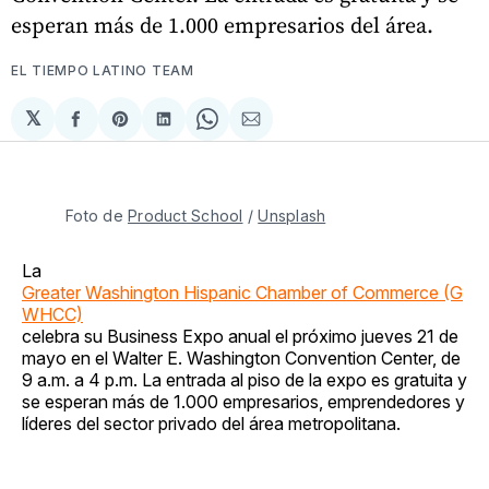
esperan más de 1.000 empresarios del área.
EL TIEMPO LATINO TEAM
𝕏
Compartir
Share
Compartir
Share
Compartir
en
on
en
on
via
Facebook
Pinterest
LinkedIn
WhatsApp
Email
Foto de 
Product School
 / 
Unsplash
La
Greater Washington Hispanic Chamber of Commerce (G
WHCC)
celebra su Business Expo anual el próximo jueves 21 de
mayo en el Walter E. Washington Convention Center, de
9 a.m. a 4 p.m. La entrada al piso de la expo es gratuita y
se esperan más de 1.000 empresarios, emprendedores y
líderes del sector privado del área metropolitana.