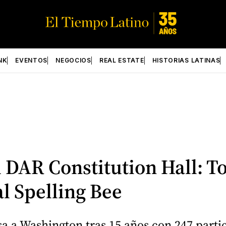
NK
EVENTOS
NEGOCIOS
REAL ESTATE
HISTORIAS LATINAS
l DAR Constitution Hall: To
al Spelling Bee
sa a Washington tras 15 años con 247 part