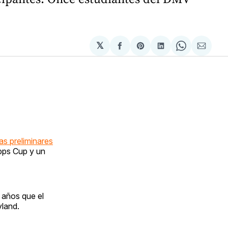
𝕏
Compartir
Share
Compartir
Share
Compa
en
on
en
on
via
Facebook
Pinterest
LinkedIn
WhatsApp
Email
as preliminares
ipps Cup y un
 años que el
yland.