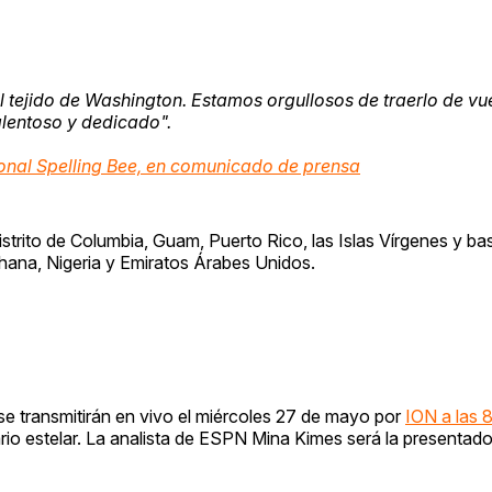
l tejido de Washington. Estamos orgullosos de traerlo de vue
alentoso y dedicado".
tional Spelling Bee, en comunicado de prensa
istrito de Columbia, Guam, Puerto Rico, las Islas Vírgenes y bas
ana, Nigeria y Emiratos Árabes Unidos.
 se transmitirán en vivo el miércoles 27 de mayo por
ION a las 
rio estelar. La analista de ESPN Mina Kimes será la presentado