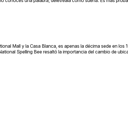
 no conoces una palabra, deletréala como suena. Es más proba
tional Mall y la Casa Blanca, es apenas la décima sede en los 
 National Spelling Bee resaltó la importancia del cambio de ubic