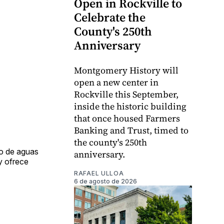
Open in Rockville to
Celebrate the
County's 250th
Anniversary
Montgomery History will
open a new center in
Rockville this September,
inside the historic building
that once housed Farmers
Banking and Trust, timed to
the county's 250th
to de aguas
anniversary.
y ofrece
RAFAEL ULLOA
6 de agosto de 2026