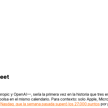
reet
opic y OpenAI—, sería la primera vez en la historia que tres
bolsa en el mismo calendario. Para contexto: solo Apple, Micro
l
Nasdaq, que la semana pasada superó los 27.000 puntos
por 