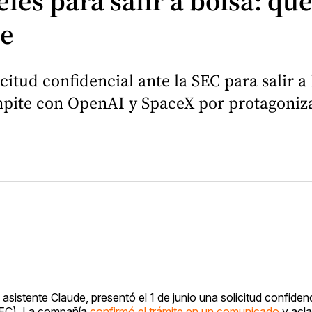
es para salir a bolsa: qué 
de
icitud confidencial ante la SEC para salir 
pite con OpenAI y SpaceX por protagonizar
l asistente Claude, presentó el 1 de junio una solicitud confidenc
SEC). La compañía
confirmó el trámite en un comunicado
y acla