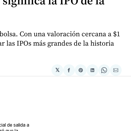
significa la IPO de la
a bolsa. Con una valoración cercana a $1
 las IPOs más grandes de la historia
𝕏
Compartir
Share
Compartir
Share
Compa
en
on
en
on
via
Facebook
Pinterest
LinkedIn
WhatsApp
Email
ial de salida a
ró que la