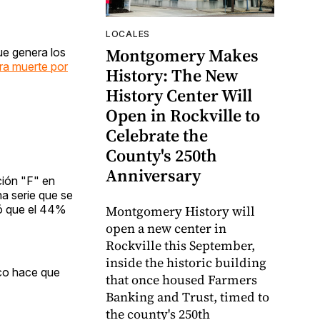
LOCALES
Montgomery Makes
ue genera los
ra muerte por
History: The New
History Center Will
Open in Rockville to
Celebrate the
County's 250th
Anniversary
ción "F" en
na serie que se
yó que el 44%
Montgomery History will
open a new center in
Rockville this September,
inside the historic building
ico hace que
that once housed Farmers
Banking and Trust, timed to
the county's 250th