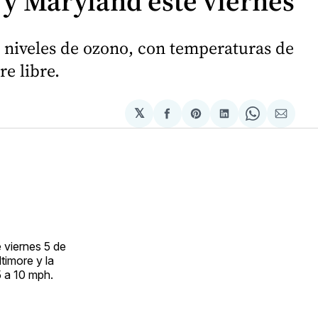
a y Maryland este viernes
s niveles de ozono, con temperaturas de
re libre.
𝕏
Compartir
Share
Compartir
Share
Compa
en
on
en
on
via
Facebook
Pinterest
LinkedIn
WhatsApp
Email
 viernes 5 de
timore y la
5 a 10 mph.