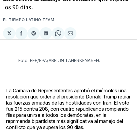
los 90 días.
EL TIEMPO LATINO TEAM
𝕏
Compartir
Share
Compartir
Share
Compartir
en
on
en
on
via
Facebook
Pinterest
LinkedIn
WhatsApp
Email
Foto: EFE/EPA/ABEDIN TAHERKENAREH.
La Cámara de Representantes aprobó el miércoles una
resolución que ordena al presidente Donald Trump retirar
las fuerzas armadas de las hostilidades con Irán. El voto
fue 215 contra 208, con cuatro republicanos rompiendo
filas para unirse a todos los demócratas, en la
reprimenda bipartidista más significativa al manejo del
conflicto que ya supera los 90 días.