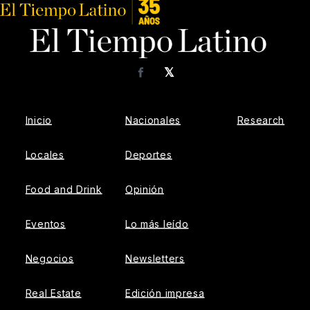
𝕏
Facebook
Inicio
Nacionales
Research
Locales
Deportes
Food and Drink
Opinión
Eventos
Lo más leído
Negocios
Newsletters
Real Estate
Edición impresa