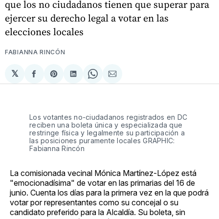
que los no ciudadanos tienen que superar para
ejercer su derecho legal a votar en las
elecciones locales
FABIANNA RINCÓN
𝕏
Compartir
Share
Compartir
Share
Compartir
en
on
en
on
via
Facebook
Pinterest
LinkedIn
WhatsApp
Email
Los votantes no-ciudadanos registrados en DC 
reciben una boleta única y especializada que 
restringe física y legalmente su participación a 
las posiciones puramente locales GRAPHIC: 
Fabianna Rincón 
La comisionada vecinal Mónica Martínez-López está
"emocionadísima" de votar en las primarias del 16 de
junio. Cuenta los días para la primera vez en la que podrá
votar por representantes como su concejal o su
candidato preferido para la Alcaldía. Su boleta, sin