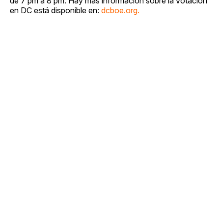
de 7 pm a 8 pm. Hay más información sobre la votación
en DC está disponible en:
dcboe.org.