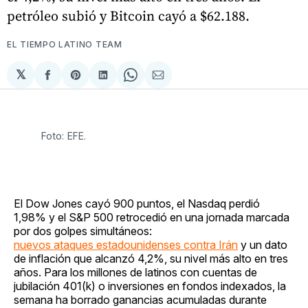
petróleo subió y Bitcoin cayó a $62.188.
EL TIEMPO LATINO TEAM
𝕏
Compartir
Share
Compartir
Share
Compartir
en
on
en
on
via
Facebook
Pinterest
LinkedIn
WhatsApp
Email
Foto: EFE.
El Dow Jones cayó 900 puntos, el Nasdaq perdió
1,98% y el S&P 500 retrocedió en una jornada marcada
por dos golpes simultáneos:
nuevos ataques estadounidenses contra Irán
y un dato
de inflación que alcanzó 4,2%, su nivel más alto en tres
años. Para los millones de latinos con cuentas de
jubilación 401(k) o inversiones en fondos indexados, la
semana ha borrado ganancias acumuladas durante