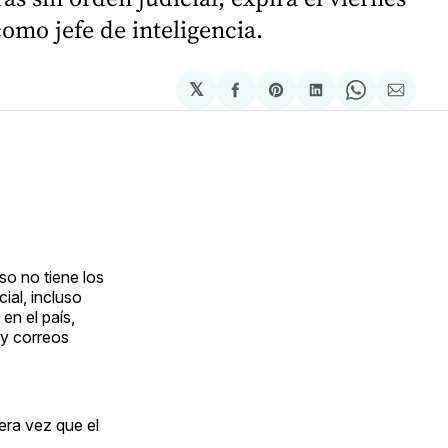
omo jefe de inteligencia.
𝕏
Compartir
Share
Compartir
Share
Compa
en
on
en
on
via
Facebook
Pinterest
LinkedIn
WhatsApp
Email
so no tiene los
ial, incluso
en el país,
 y correos
era vez que el