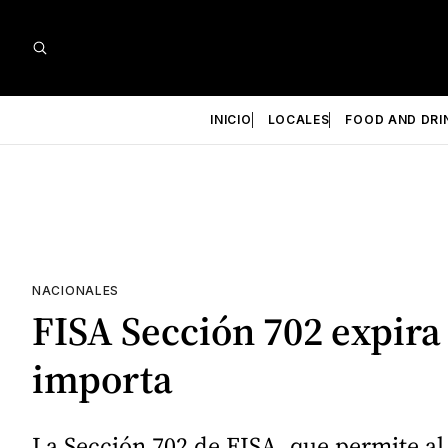
INICIO
LOCALES
FOOD AND DRI
NACIONALES
FISA Sección 702 expira 
importa
La Sección 702 de FISA, que permite al 