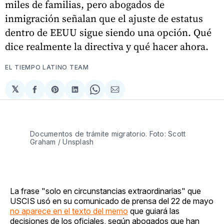
miles de familias, pero abogados de
inmigración señalan que el ajuste de estatus
dentro de EEUU sigue siendo una opción. Qué
dice realmente la directiva y qué hacer ahora.
EL TIEMPO LATINO TEAM
𝕏
Compartir
Share
Compartir
Share
Compartir
en
on
en
on
via
Facebook
Pinterest
LinkedIn
WhatsApp
Email
Documentos de trámite migratorio. Foto: Scott
Graham / Unsplash
La frase "solo en circunstancias extraordinarias" que
USCIS usó en su comunicado de prensa del 22 de mayo
no aparece en el texto del memo
que guiará las
decisiones de los oficiales, según abogados que han