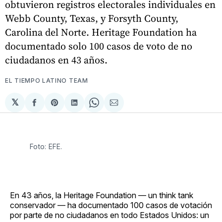
obtuvieron registros electorales individuales en
Webb County, Texas, y Forsyth County,
Carolina del Norte. Heritage Foundation ha
documentado solo 100 casos de voto de no
ciudadanos en 43 años.
EL TIEMPO LATINO TEAM
𝕏
Compartir
Share
Compartir
Share
Compartir
en
on
en
on
via
Facebook
Pinterest
LinkedIn
WhatsApp
Email
Foto: EFE.
En 43 años, la Heritage Foundation — un think tank
conservador — ha documentado 100 casos de votación
por parte de no ciudadanos en todo Estados Unidos: un