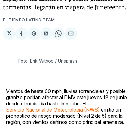
tormentas llegarán en víspera de Juneteenth.
EL TIEMPO LATINO TEAM
𝕏
Compartir
Share
Compartir
Share
Compartir
en
on
en
on
via
Facebook
Pinterest
LinkedIn
WhatsApp
Email
Foto: 
Erik Witsoe
 / 
Unsplash
Vientos de hasta 60 mph, lluvias torrenciales y posible
granizo podrían afectar al DMV este jueves 18 de junio
desde el mediodía hasta la noche. El
Servicio Nacional de Meteorología (NWS)
emitió un
pronóstico de riesgo moderado (Nivel 2 de 5) para la
región, con vientos dañinos como principal amenaza.