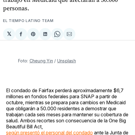
personas.
EL TIEMPO LATINO TEAM
𝕏
Compartir
Share
Compartir
Share
Compartir
en
on
en
on
via
Facebook
Pinterest
LinkedIn
WhatsApp
Email
Foto: 
Cheung Yin
 / 
Unsplash
El condado de Fairfax perderá aproximadamente $6,7
millones en fondos federales para SNAP a partir de
octubre, mientras se prepara para cambios en Medicaid
que obligarán a 50.000 residentes a demostrar que
trabajan cada seis meses para mantener su cobertura de
salud. Ambos recortes son consecuencia de la One Big
Beautiful Bill Act,
según presentó el personal del condado
ante la Junta de