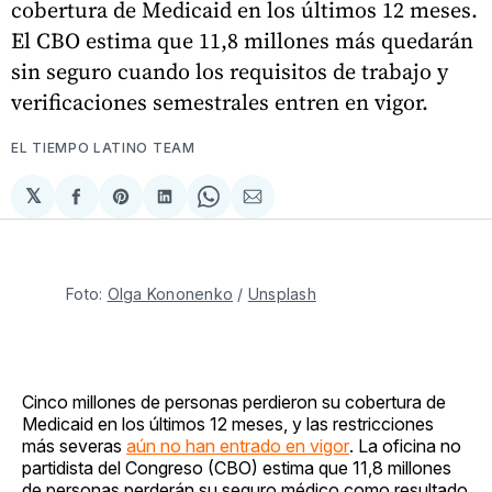
cobertura de Medicaid en los últimos 12 meses.
El CBO estima que 11,8 millones más quedarán
sin seguro cuando los requisitos de trabajo y
verificaciones semestrales entren en vigor.
EL TIEMPO LATINO TEAM
𝕏
Compartir
Share
Compartir
Share
Compartir
en
on
en
on
via
Facebook
Pinterest
LinkedIn
WhatsApp
Email
Foto: 
Olga Kononenko
 / 
Unsplash
Cinco millones de personas perdieron su cobertura de
Medicaid en los últimos 12 meses, y las restricciones
más severas
aún no han entrado en vigor
. La oficina no
partidista del Congreso (CBO) estima que 11,8 millones
de personas perderán su seguro médico como resultado