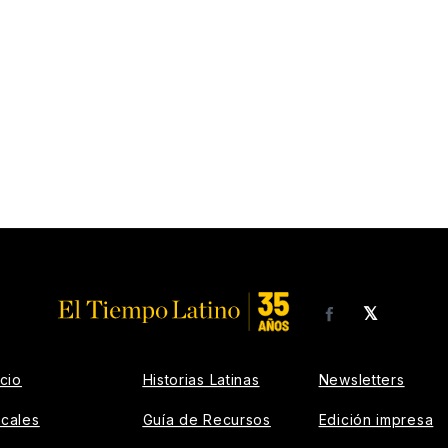
𝕏
Facebook
icio
Historias Latinas
Newsletters
cales
Guía de Recursos
Edición impresa