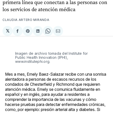
primera línea que conectan a las personas con
los servicios de atención médica
CLAUDIA ARTERO MIRANDA
𝕏
Compartir
Share
Compartir
Share
Compartir
en
on
en
on
via
Facebook
Pinterest
LinkedIn
WhatsApp
Email
Imagen de archivo tomada del Institute for
Public Health Innovation (IPHI),
www.institutephi.org.
Mes a mes, Emely Baez-Salazar recibe con una sonrisa
alentadora a personas de escasos recursos de los
condados de Chesterfield y Richmond que requieren
atención médica. Emely se comunica fluidamente en
español y en inglés, para ayudar a residentes a
comprender la importancia de las vacunas y cómo
hacerse pruebas para detectar enfermedades crónicas,
como, por ejemplo: presión arterial alta y diabetes. Si