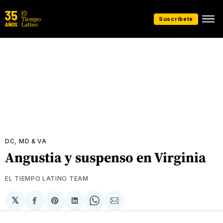
Suscríbete
DC, MD & VA
Angustia y suspenso en Virginia
EL TIEMPO LATINO TEAM
𝕏
Compartir
Share
Compartir
Share
Compartir
en
on
en
on
via