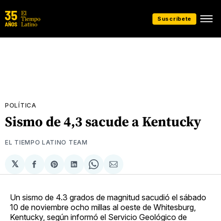
Suscríbete
POLÍTICA
Sismo de 4,3 sacude a Kentucky
EL TIEMPO LATINO TEAM
𝕏
Compartir
Share
Compartir
Share
Compartir
en
on
en
on
via
Facebook
Pinterest
LinkedIn
WhatsApp
Email
Un sismo de 4.3 grados de magnitud sacudió el sábado
10 de noviembre ocho millas al oeste de Whitesburg,
Kentucky, según informó el Servicio Geológico de