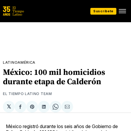
Suscríbete
LATINOAMÉRICA
México: 100 mil homicidios
durante etapa de Calderón
EL TIEMPO LATINO TEAM
𝕏
Compartir
Share
Compartir
Share
Compartir
en
on
en
on
via
Facebook
Pinterest
LinkedIn
WhatsApp
Email
México registró durante los seis años de Gobierno de