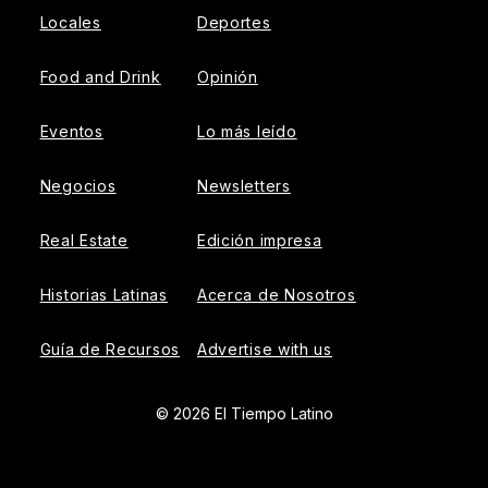
Locales
Deportes
Food and Drink
Opinión
Eventos
Lo más leído
Negocios
Newsletters
Real Estate
Edición impresa
Historias Latinas
Acerca de Nosotros
Guía de Recursos
Advertise with us
© 2026 El Tiempo Latino
{{!-- ADHESION AD CONTAINER --}}
{{!-- VIDEO SLIDER
AD CONTAINER --}}