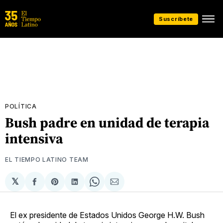
Suscríbete
POLÍTICA
Bush padre en unidad de terapia
intensiva
EL TIEMPO LATINO TEAM
𝕏
Compartir
Share
Compartir
Share
Compartir
en
on
en
on
via
Facebook
Pinterest
LinkedIn
WhatsApp
Email
El ex presidente de Estados Unidos George H.W. Bush