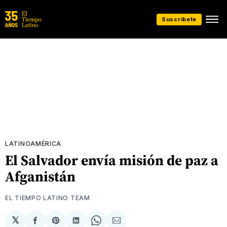
Suscríbete
LATINOAMÉRICA
El Salvador envía misión de paz a
Afganistán
EL TIEMPO LATINO TEAM
𝕏
Compartir
Share
Compartir
Share
Compartir