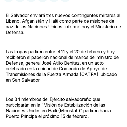
en
on
en
on
via
Facebook
Pinterest
LinkedIn
WhatsApp
Email
El Salvador enviará tres nuevos contingentes militares al
Líbano, Afganistán y Haití como parte de misiones de
paz de las Naciones Unidas, informó hoy el Ministerio de
Defensa.
Las tropas partirán entre el 11 y el 20 de febrero y hoy
recibieron el pabellón nacional de manos del ministro de
Defensa, general José Atilio Benítez, en un acto
celebrado en la unidad de Comando de Apoyo de
Transmisiones de la Fuerza Armada (CATFA), ubicado
en San Salvador.
Los 34 miembros del Ejército salvadoreño que
participarán en la “Misión de Estabilización de las
Naciones Unidas en Haití (Minustah)” partirán hacia
Puerto Príncipe el próximo 15 de febrero.