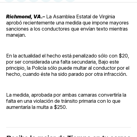
en
on
en
on
via
Facebook
Pinterest
LinkedIn
WhatsApp
Email
Richmond, VA
.
–
La Asamblea Estatal de Virginia
aprobó recientemente una medida que impone mayores
sanciones a los conductores que envían texto mientras
manejan.
En la actualidad el hecho está penalizado sólo con $20,
por ser considerada una falta secundaria, Bajo este
principio, la Policía sólo puede multar al conductor por el
hecho, cuando éste ha sido parado por otra infracción.
La medida, aprobada por ambas camaras convertiría la
falta en una violación de tránsito primaria con lo que
aumentaría la multa a $250.