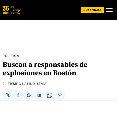
Suscríbete
POLÍTICA
Buscan a responsables de
explosiones en Bostón
EL TIEMPO LATINO TEAM
𝕏
Compartir
Share
Compartir
Share
Compartir
en
on
en
on
via
Facebook
Pinterest
LinkedIn
WhatsApp
Email