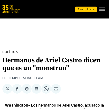
Suscríbete
POLÍTICA
Hermanos de Ariel Castro dicen
que es un "monstruo"
EL TIEMPO LATINO TEAM
𝕏
Compartir
Share
Compartir
Share
Compartir
en
on
en
on
via
Facebook
Pinterest
LinkedIn
WhatsApp
Email
Washington-
Los hermanos de Ariel Castro, acusado la